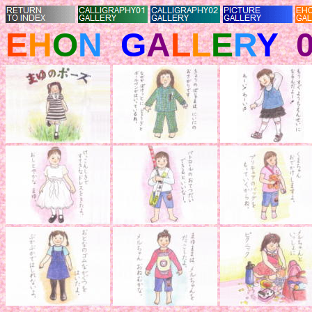
E
H
O
N
G
A
L
L
E
R
Y